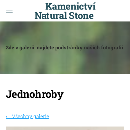
Kamenictví
Natural Stone
Zde v galerii najdete podstránky naších fotografii
.
Jednohroby
Všechny galerie