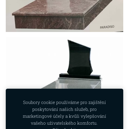
Soubory cookie používáme pro zajištění
poskytování našich služeb, pro
marketingové účely a kvůli vylepšování
vašeho uživatelského komfortu.